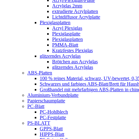
Acryl-Plexiglas-Platte
Acrylglas 2mm
extrudierte Acrylplatten
Lichtdiffusor Acrylplatte
Plexiglasplatten
Acryl Plexiglas
Plexiglasplatte
Plexiglasplatten
PMMA-Blatt
Kratzfestes Plexiglas
glitzerndes Acrylglas
Brötchen aus Acrylglas
glitzerndes Acrylglas
ABS-Platten
100 % reines Material, schwarz, UV-bewertet, 0,3
Schwarzes und farbiges ABS-Blatt/Brett für Haush
Großhandel mit mehrfarbigen ABS-Platten in chin
Aluminium-Verbundplatte
Papierschaumplatte
PC-Blatt
PC-Hohlblech
PC-Festplatte
PS-BLATT
GPPS-Blatt
HIPPS-Blatt