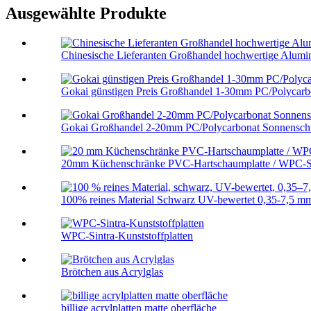
Ausgewählte Produkte
Chinesische Lieferanten Großhandel hochwertige Alumini
Gokai günstigen Preis Großhandel 1-30mm PC/Polycarbo
Gokai Großhandel 2-20mm PC/Polycarbonat Sonnenschu
20mm Küchenschränke PVC-Hartschaumplatte / WPC-S
100% reines Material Schwarz UV-bewertet 0,35-7,5 mm
WPC-Sintra-Kunststoffplatten
Brötchen aus Acrylglas
billige acrylplatten matte oberfläche