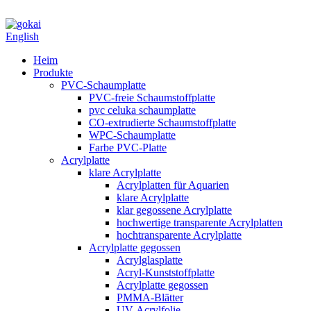
English
Heim
Produkte
PVC-Schaumplatte
PVC-freie Schaumstoffplatte
pvc celuka schaumplatte
CO-extrudierte Schaumstoffplatte
WPC-Schaumplatte
Farbe PVC-Platte
Acrylplatte
klare Acrylplatte
Acrylplatten für Aquarien
klare Acrylplatte
klar gegossene Acrylplatte
hochwertige transparente Acrylplatten
hochtransparente Acrylplatte
Acrylplatte gegossen
Acrylglasplatte
Acryl-Kunststoffplatte
Acrylplatte gegossen
PMMA-Blätter
UV-Acrylfolie