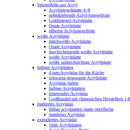
Spiegelfolie aus Acryl
Acrylspiegelplatte 4×8
selbstklebende Acryl-Spiegelfolie
Goldspiegel-Acrylplatte
Opale Acrylplatte
silberne Acrylspiegelfolie
weiße Acrylplatte
milchweiße Acrylplatte
Opale Acrylplatte
durchscheinende weiße Acrylplatte
weiße Acrylplatte
weiße undurchsichtige Acrylplatte
farbige Acrylplatten
4 mm Acrylglas für die Küche
schwarze gegossene Acrylplatte
Acrylglas farbig
farbige Acrylplatten
irisierendes Acrylglas
Großhandel mit chinesischen Herstellern 1,8
mattiertes Acrylglas
billige acrylplatten matte oberfläche
mattiertes Acrylglas
extrudiertes Acrylglas
1mm Acrylplatten