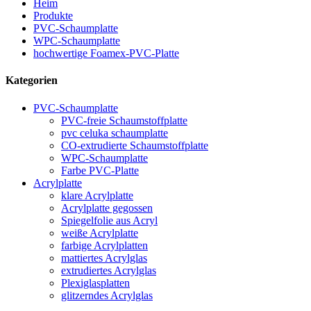
Heim
Produkte
PVC-Schaumplatte
WPC-Schaumplatte
hochwertige Foamex-PVC-Platte
Kategorien
PVC-Schaumplatte
PVC-freie Schaumstoffplatte
pvc celuka schaumplatte
CO-extrudierte Schaumstoffplatte
WPC-Schaumplatte
Farbe PVC-Platte
Acrylplatte
klare Acrylplatte
Acrylplatte gegossen
Spiegelfolie aus Acryl
weiße Acrylplatte
farbige Acrylplatten
mattiertes Acrylglas
extrudiertes Acrylglas
Plexiglasplatten
glitzerndes Acrylglas