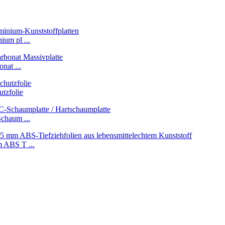
um pl ...
nat ...
tzfolie
chaum ...
 ABS T ...