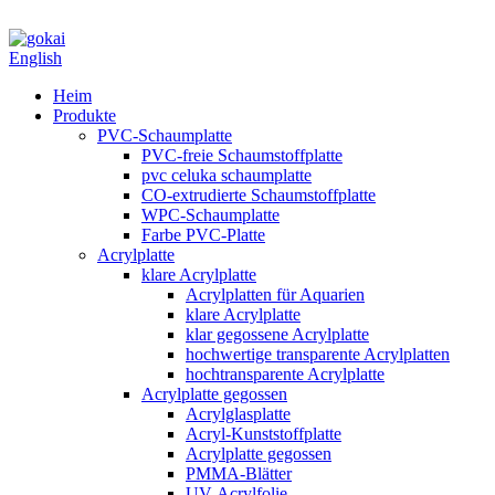
English
Heim
Produkte
PVC-Schaumplatte
PVC-freie Schaumstoffplatte
pvc celuka schaumplatte
CO-extrudierte Schaumstoffplatte
WPC-Schaumplatte
Farbe PVC-Platte
Acrylplatte
klare Acrylplatte
Acrylplatten für Aquarien
klare Acrylplatte
klar gegossene Acrylplatte
hochwertige transparente Acrylplatten
hochtransparente Acrylplatte
Acrylplatte gegossen
Acrylglasplatte
Acryl-Kunststoffplatte
Acrylplatte gegossen
PMMA-Blätter
UV-Acrylfolie