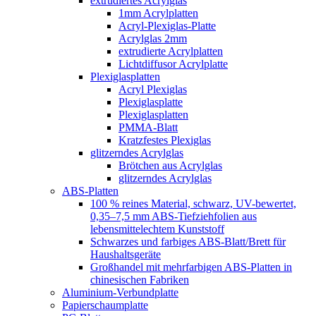
extrudiertes Acrylglas
1mm Acrylplatten
Acryl-Plexiglas-Platte
Acrylglas 2mm
extrudierte Acrylplatten
Lichtdiffusor Acrylplatte
Plexiglasplatten
Acryl Plexiglas
Plexiglasplatte
Plexiglasplatten
PMMA-Blatt
Kratzfestes Plexiglas
glitzerndes Acrylglas
Brötchen aus Acrylglas
glitzerndes Acrylglas
ABS-Platten
100 % reines Material, schwarz, UV-bewertet,
0,35–7,5 mm ABS-Tiefziehfolien aus
lebensmittelechtem Kunststoff
Schwarzes und farbiges ABS-Blatt/Brett für
Haushaltsgeräte
Großhandel mit mehrfarbigen ABS-Platten in
chinesischen Fabriken
Aluminium-Verbundplatte
Papierschaumplatte