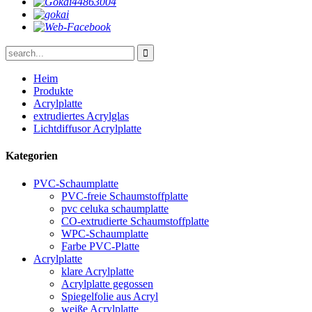
Heim
Produkte
Acrylplatte
extrudiertes Acrylglas
Lichtdiffusor Acrylplatte
Kategorien
PVC-Schaumplatte
PVC-freie Schaumstoffplatte
pvc celuka schaumplatte
CO-extrudierte Schaumstoffplatte
WPC-Schaumplatte
Farbe PVC-Platte
Acrylplatte
klare Acrylplatte
Acrylplatte gegossen
Spiegelfolie aus Acryl
weiße Acrylplatte