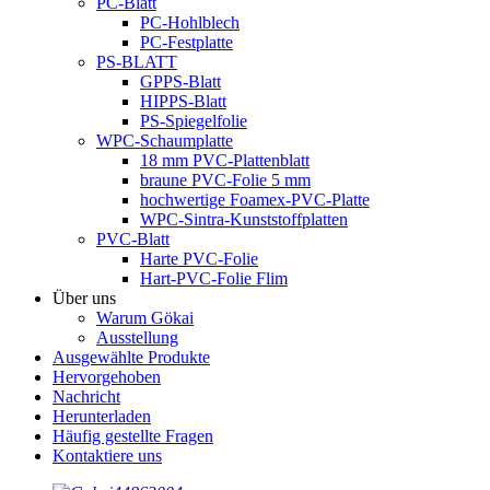
PC-Blatt
PC-Hohlblech
PC-Festplatte
PS-BLATT
GPPS-Blatt
HIPPS-Blatt
PS-Spiegelfolie
WPC-Schaumplatte
18 mm PVC-Plattenblatt
braune PVC-Folie 5 mm
hochwertige Foamex-PVC-Platte
WPC-Sintra-Kunststoffplatten
PVC-Blatt
Harte PVC-Folie
Hart-PVC-Folie Flim
Über uns
Warum Gökai
Ausstellung
Ausgewählte Produkte
Hervorgehoben
Nachricht
Herunterladen
Häufig gestellte Fragen
Kontaktiere uns