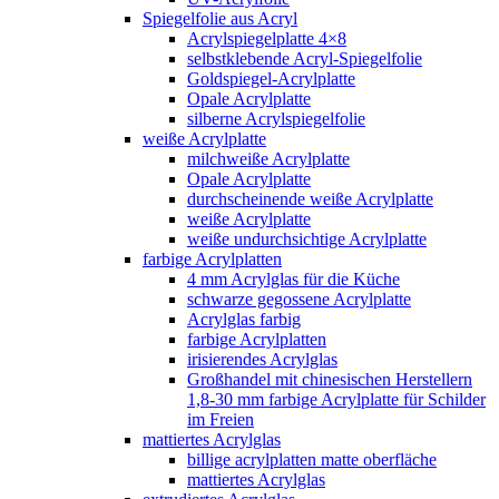
Spiegelfolie aus Acryl
Acrylspiegelplatte 4×8
selbstklebende Acryl-Spiegelfolie
Goldspiegel-Acrylplatte
Opale Acrylplatte
silberne Acrylspiegelfolie
weiße Acrylplatte
milchweiße Acrylplatte
Opale Acrylplatte
durchscheinende weiße Acrylplatte
weiße Acrylplatte
weiße undurchsichtige Acrylplatte
farbige Acrylplatten
4 mm Acrylglas für die Küche
schwarze gegossene Acrylplatte
Acrylglas farbig
farbige Acrylplatten
irisierendes Acrylglas
Großhandel mit chinesischen Herstellern
1,8-30 mm farbige Acrylplatte für Schilder
im Freien
mattiertes Acrylglas
billige acrylplatten matte oberfläche
mattiertes Acrylglas