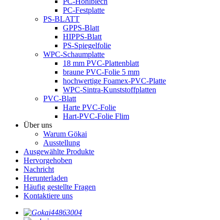
PC-Hohlblech
PC-Festplatte
PS-BLATT
GPPS-Blatt
HIPPS-Blatt
PS-Spiegelfolie
WPC-Schaumplatte
18 mm PVC-Plattenblatt
braune PVC-Folie 5 mm
hochwertige Foamex-PVC-Platte
WPC-Sintra-Kunststoffplatten
PVC-Blatt
Harte PVC-Folie
Hart-PVC-Folie Flim
Über uns
Warum Gökai
Ausstellung
Ausgewählte Produkte
Hervorgehoben
Nachricht
Herunterladen
Häufig gestellte Fragen
Kontaktiere uns