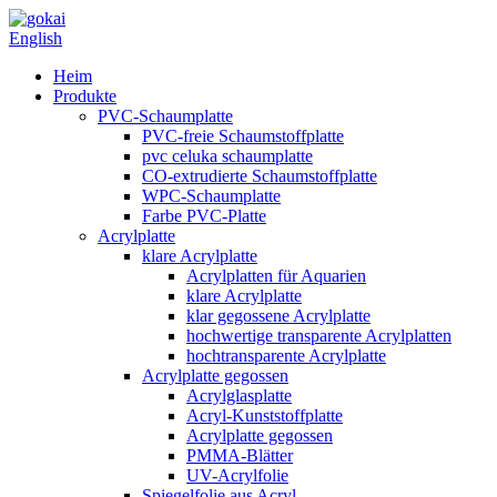
English
Heim
Produkte
PVC-Schaumplatte
PVC-freie Schaumstoffplatte
pvc celuka schaumplatte
CO-extrudierte Schaumstoffplatte
WPC-Schaumplatte
Farbe PVC-Platte
Acrylplatte
klare Acrylplatte
Acrylplatten für Aquarien
klare Acrylplatte
klar gegossene Acrylplatte
hochwertige transparente Acrylplatten
hochtransparente Acrylplatte
Acrylplatte gegossen
Acrylglasplatte
Acryl-Kunststoffplatte
Acrylplatte gegossen
PMMA-Blätter
UV-Acrylfolie
Spiegelfolie aus Acryl