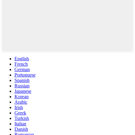
English
French
German
Portuguese
Spanish
Russian
Japanese
Korean
Arabic
Irish
Greek
Turkish
Italian
Danish
Romanian