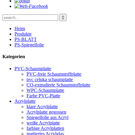
Heim
Produkte
PS-BLATT
PS-Spiegelfolie
Kategorien
PVC-Schaumplatte
PVC-freie Schaumstoffplatte
pvc celuka schaumplatte
CO-extrudierte Schaumstoffplatte
WPC-Schaumplatte
Farbe PVC-Platte
Acrylplatte
klare Acrylplatte
Acrylplatte gegossen
Spiegelfolie aus Acryl
weiße Acrylplatte
farbige Acrylplatten
mattiertes Acrylglas