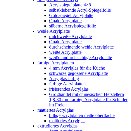
Acrylspiegelplatte 4×8
selbstklebende Acryl-Spiegelfolie
Goldspiegel-Acrylplatte
Opale Acrylplatte
silberne Acrylspiegelfolie
weiße Acrylplatte
milchweiße Acrylplatte
Opale Acrylplatte
durchscheinende weiße Acrylplatte
weiße Acrylplatte
weiße undurchsichtige Acrylplatte
farbige Acrylplatten
4 mm Acrylglas für die Küche
schwarze gegossene Acrylplatte
Acrylglas farbig
farbige Acrylplatten
irisierendes Acrylglas
Großhandel mit chinesischen Herstellern
1,8-30 mm farbige Acrylplatte für Schilder
im Freien
mattiertes Acrylglas
billige acrylplatten matte oberfläche
mattiertes Acrylglas
extrudiertes Acrylglas