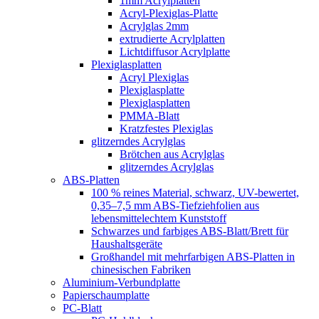
1mm Acrylplatten
Acryl-Plexiglas-Platte
Acrylglas 2mm
extrudierte Acrylplatten
Lichtdiffusor Acrylplatte
Plexiglasplatten
Acryl Plexiglas
Plexiglasplatte
Plexiglasplatten
PMMA-Blatt
Kratzfestes Plexiglas
glitzerndes Acrylglas
Brötchen aus Acrylglas
glitzerndes Acrylglas
ABS-Platten
100 % reines Material, schwarz, UV-bewertet,
0,35–7,5 mm ABS-Tiefziehfolien aus
lebensmittelechtem Kunststoff
Schwarzes und farbiges ABS-Blatt/Brett für
Haushaltsgeräte
Großhandel mit mehrfarbigen ABS-Platten in
chinesischen Fabriken
Aluminium-Verbundplatte
Papierschaumplatte
PC-Blatt