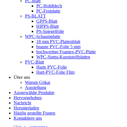
PC-Blatt
PC-Hohlblech
PC-Festplatte
PS-BLATT
GPPS-Blatt
HIPPS-Blatt
PS-Spiegelfolie
WPC-Schaumplatte
18 mm PVC-Plattenblatt
braune PVC-Folie 5 mm
hochwertige Foamex-PVC-Platte
WPC-Sintra-Kunststoffplatten
PVC-Blatt
Harte PVC-Folie
Hart-PVC-Folie Flim
Über uns
Warum Gökai
Ausstellung
Ausgewählte Produkte
Hervorgehoben
Nachricht
Herunterladen
Häufig gestellte Fragen
Kontaktiere uns