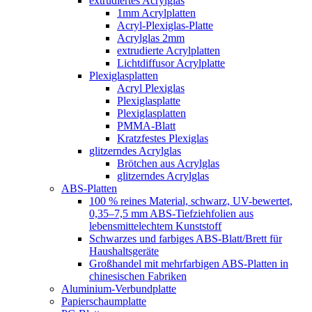
extrudiertes Acrylglas
1mm Acrylplatten
Acryl-Plexiglas-Platte
Acrylglas 2mm
extrudierte Acrylplatten
Lichtdiffusor Acrylplatte
Plexiglasplatten
Acryl Plexiglas
Plexiglasplatte
Plexiglasplatten
PMMA-Blatt
Kratzfestes Plexiglas
glitzerndes Acrylglas
Brötchen aus Acrylglas
glitzerndes Acrylglas
ABS-Platten
100 % reines Material, schwarz, UV-bewertet,
0,35–7,5 mm ABS-Tiefziehfolien aus
lebensmittelechtem Kunststoff
Schwarzes und farbiges ABS-Blatt/Brett für
Haushaltsgeräte
Großhandel mit mehrfarbigen ABS-Platten in
chinesischen Fabriken
Aluminium-Verbundplatte
Papierschaumplatte