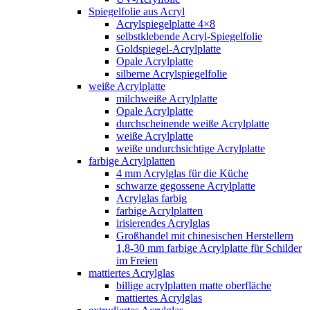
Spiegelfolie aus Acryl
Acrylspiegelplatte 4×8
selbstklebende Acryl-Spiegelfolie
Goldspiegel-Acrylplatte
Opale Acrylplatte
silberne Acrylspiegelfolie
weiße Acrylplatte
milchweiße Acrylplatte
Opale Acrylplatte
durchscheinende weiße Acrylplatte
weiße Acrylplatte
weiße undurchsichtige Acrylplatte
farbige Acrylplatten
4 mm Acrylglas für die Küche
schwarze gegossene Acrylplatte
Acrylglas farbig
farbige Acrylplatten
irisierendes Acrylglas
Großhandel mit chinesischen Herstellern
1,8-30 mm farbige Acrylplatte für Schilder
im Freien
mattiertes Acrylglas
billige acrylplatten matte oberfläche
mattiertes Acrylglas