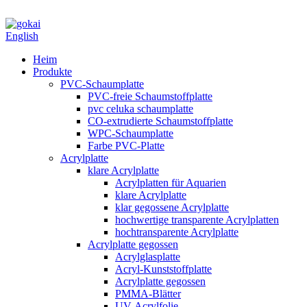
English
Heim
Produkte
PVC-Schaumplatte
PVC-freie Schaumstoffplatte
pvc celuka schaumplatte
CO-extrudierte Schaumstoffplatte
WPC-Schaumplatte
Farbe PVC-Platte
Acrylplatte
klare Acrylplatte
Acrylplatten für Aquarien
klare Acrylplatte
klar gegossene Acrylplatte
hochwertige transparente Acrylplatten
hochtransparente Acrylplatte
Acrylplatte gegossen
Acrylglasplatte
Acryl-Kunststoffplatte
Acrylplatte gegossen
PMMA-Blätter
UV-Acrylfolie