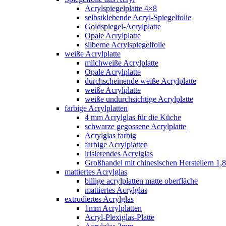
Acrylspiegelplatte 4×8
selbstklebende Acryl-Spiegelfolie
Goldspiegel-Acrylplatte
Opale Acrylplatte
silberne Acrylspiegelfolie
weiße Acrylplatte
milchweiße Acrylplatte
Opale Acrylplatte
durchscheinende weiße Acrylplatte
weiße Acrylplatte
weiße undurchsichtige Acrylplatte
farbige Acrylplatten
4 mm Acrylglas für die Küche
schwarze gegossene Acrylplatte
Acrylglas farbig
farbige Acrylplatten
irisierendes Acrylglas
Großhandel mit chinesischen Herstellern 1,8
mattiertes Acrylglas
billige acrylplatten matte oberfläche
mattiertes Acrylglas
extrudiertes Acrylglas
1mm Acrylplatten
Acryl-Plexiglas-Platte