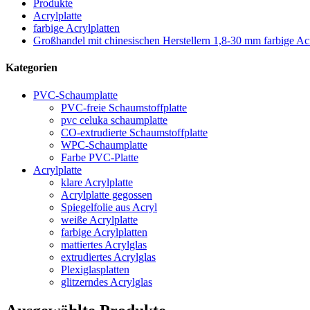
Produkte
Acrylplatte
farbige Acrylplatten
Großhandel mit chinesischen Herstellern 1,8-30 mm farbige Acry
Kategorien
PVC-Schaumplatte
PVC-freie Schaumstoffplatte
pvc celuka schaumplatte
CO-extrudierte Schaumstoffplatte
WPC-Schaumplatte
Farbe PVC-Platte
Acrylplatte
klare Acrylplatte
Acrylplatte gegossen
Spiegelfolie aus Acryl
weiße Acrylplatte
farbige Acrylplatten
mattiertes Acrylglas
extrudiertes Acrylglas
Plexiglasplatten
glitzerndes Acrylglas