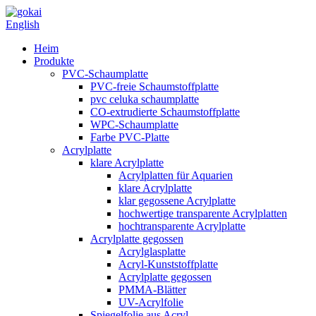
English
Heim
Produkte
PVC-Schaumplatte
PVC-freie Schaumstoffplatte
pvc celuka schaumplatte
CO-extrudierte Schaumstoffplatte
WPC-Schaumplatte
Farbe PVC-Platte
Acrylplatte
klare Acrylplatte
Acrylplatten für Aquarien
klare Acrylplatte
klar gegossene Acrylplatte
hochwertige transparente Acrylplatten
hochtransparente Acrylplatte
Acrylplatte gegossen
Acrylglasplatte
Acryl-Kunststoffplatte
Acrylplatte gegossen
PMMA-Blätter
UV-Acrylfolie
Spiegelfolie aus Acryl