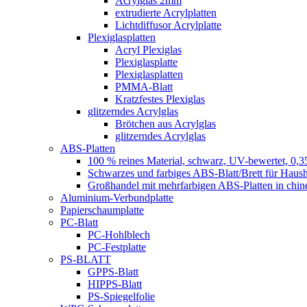
Acrylglas 2mm
extrudierte Acrylplatten
Lichtdiffusor Acrylplatte
Plexiglasplatten
Acryl Plexiglas
Plexiglasplatte
Plexiglasplatten
PMMA-Blatt
Kratzfestes Plexiglas
glitzerndes Acrylglas
Brötchen aus Acrylglas
glitzerndes Acrylglas
ABS-Platten
100 % reines Material, schwarz, UV-bewertet, 0,3
Schwarzes und farbiges ABS-Blatt/Brett für Haush
Großhandel mit mehrfarbigen ABS-Platten in chin
Aluminium-Verbundplatte
Papierschaumplatte
PC-Blatt
PC-Hohlblech
PC-Festplatte
PS-BLATT
GPPS-Blatt
HIPPS-Blatt
PS-Spiegelfolie