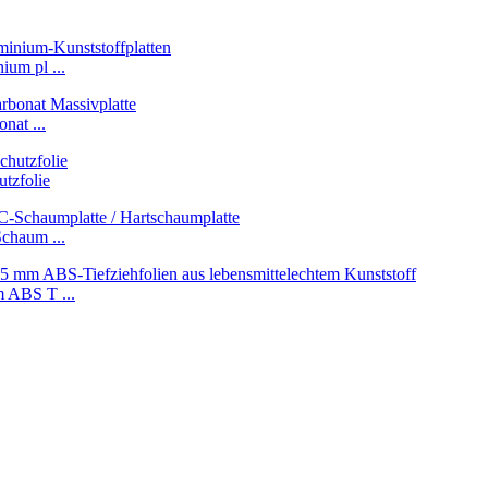
um pl ...
nat ...
tzfolie
chaum ...
 ABS T ...