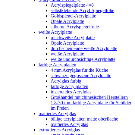
Acrylspiegelplatte 4×8
selbstklebende Acryl-Spiegelfolie
Goldspiegel-Acrylplatte
Opale Acrylplatte
silberne Acrylspiegelfolie
weiße Acrylplatte
milchweiße Acrylplatte
Opale Acrylplatte
durchscheinende weiße Acrylplatte
weiße Acrylplatte
weiße undurchsichtige Acrylplatte
farbige Acrylplatten
4 mm Acrylglas für die Küche
schwarze gegossene Acrylplatte
Acrylglas farbig
farbige Acrylplatten
irisierendes Acrylglas
Großhandel mit chinesischen Herstellern
1,8-30 mm farbige Acrylplatte für Schilder
im Freien
mattiertes Acrylglas
billige acrylplatten matte oberfläche
mattiertes Acrylglas
extrudiertes Acrylglas