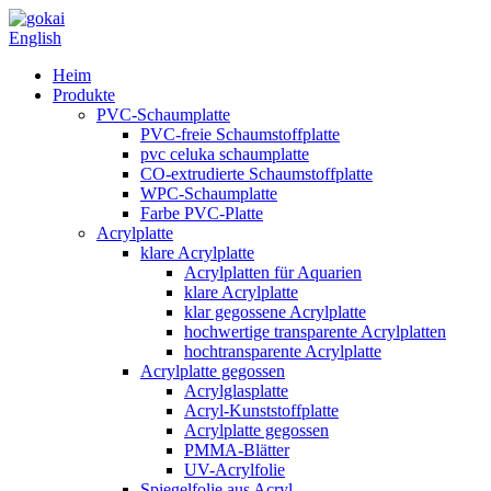
English
Heim
Produkte
PVC-Schaumplatte
PVC-freie Schaumstoffplatte
pvc celuka schaumplatte
CO-extrudierte Schaumstoffplatte
WPC-Schaumplatte
Farbe PVC-Platte
Acrylplatte
klare Acrylplatte
Acrylplatten für Aquarien
klare Acrylplatte
klar gegossene Acrylplatte
hochwertige transparente Acrylplatten
hochtransparente Acrylplatte
Acrylplatte gegossen
Acrylglasplatte
Acryl-Kunststoffplatte
Acrylplatte gegossen
PMMA-Blätter
UV-Acrylfolie
Spiegelfolie aus Acryl