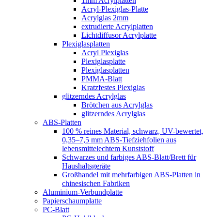
1mm Acrylplatten
Acryl-Plexiglas-Platte
Acrylglas 2mm
extrudierte Acrylplatten
Lichtdiffusor Acrylplatte
Plexiglasplatten
Acryl Plexiglas
Plexiglasplatte
Plexiglasplatten
PMMA-Blatt
Kratzfestes Plexiglas
glitzerndes Acrylglas
Brötchen aus Acrylglas
glitzerndes Acrylglas
ABS-Platten
100 % reines Material, schwarz, UV-bewertet,
0,35–7,5 mm ABS-Tiefziehfolien aus
lebensmittelechtem Kunststoff
Schwarzes und farbiges ABS-Blatt/Brett für
Haushaltsgeräte
Großhandel mit mehrfarbigen ABS-Platten in
chinesischen Fabriken
Aluminium-Verbundplatte
Papierschaumplatte
PC-Blatt