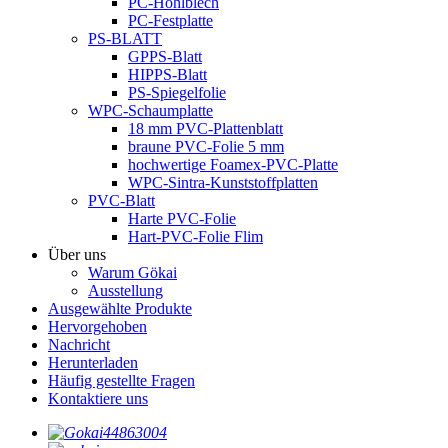
PC-Hohlblech
PC-Festplatte
PS-BLATT
GPPS-Blatt
HIPPS-Blatt
PS-Spiegelfolie
WPC-Schaumplatte
18 mm PVC-Plattenblatt
braune PVC-Folie 5 mm
hochwertige Foamex-PVC-Platte
WPC-Sintra-Kunststoffplatten
PVC-Blatt
Harte PVC-Folie
Hart-PVC-Folie Flim
Über uns
Warum Gökai
Ausstellung
Ausgewählte Produkte
Hervorgehoben
Nachricht
Herunterladen
Häufig gestellte Fragen
Kontaktiere uns