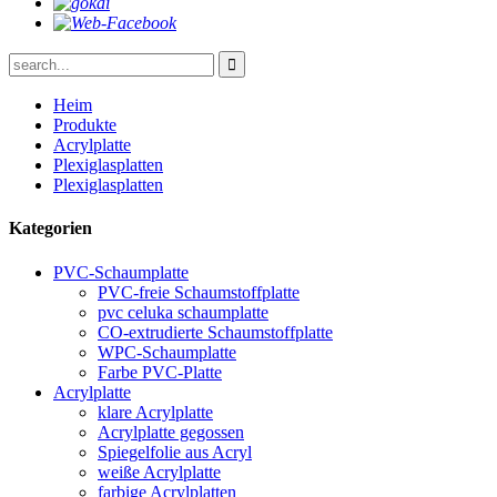
Heim
Produkte
Acrylplatte
Plexiglasplatten
Plexiglasplatten
Kategorien
PVC-Schaumplatte
PVC-freie Schaumstoffplatte
pvc celuka schaumplatte
CO-extrudierte Schaumstoffplatte
WPC-Schaumplatte
Farbe PVC-Platte
Acrylplatte
klare Acrylplatte
Acrylplatte gegossen
Spiegelfolie aus Acryl
weiße Acrylplatte
farbige Acrylplatten