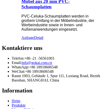
Möbel aus 20 mm PVC-
Schaumplatten
PVC-Celuka-Schaumplatten werden in
großem Umfang in der Möbelindustrie, der
Werbeindustrie sowie in Innen- und
Außenanwendungen eingesetzt.
Anfrage
Detail
Kontaktiere uns
Telefon:
+86 -21 -56561003
Email:
info@gokai.com.cn
WhatsApp:
+86 18918606548
WeChat:
+86 18918606548
Raum 1003, Gebäude 1, Spur 111, Luxiang Road, Bezirk
Baoshan, SHANGHAI, China
Information
Heim
Produkte