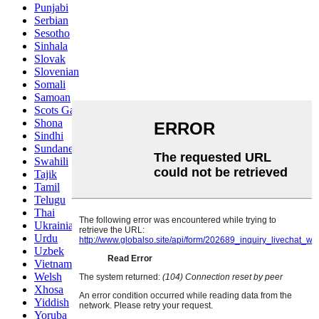
Punjabi
Serbian
Sesotho
Sinhala
Slovak
Slovenian
Somali
Samoan
Scots Gaelic
Shona
Sindhi
Sundanese
Swahili
Tajik
Tamil
Telugu
Thai
Ukrainian
Urdu
Uzbek
Vietnamese
Welsh
Xhosa
Yiddish
Yoruba