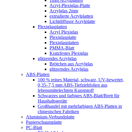
1mm Acrylplatten
Acryl-Plexiglas-Platte
Acrylglas 2mm
extrudierte Acrylplatten
Lichtdiffusor Acrylplatte
Plexiglasplatten
Acryl Plexiglas
Plexiglasplatte
Plexiglasplatten
PMMA-Blatt
Kratzfestes Plexiglas
glitzerndes Acrylglas
Brötchen aus Acrylglas
glitzerndes Acrylglas
ABS-Platten
100 % reines Material, schwarz, UV-bewertet,
0,35–7,5 mm ABS-Tiefziehfolien aus
lebensmittelechtem Kunststoff
Schwarzes und farbiges ABS-Blatt/Brett für
Haushaltsgeräte
Großhandel mit mehrfarbigen ABS-Platten in
chinesischen Fabriken
Aluminium-Verbundplatte
Papierschaumplatte
PC-Blatt