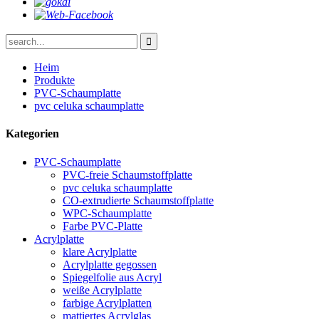
Heim
Produkte
PVC-Schaumplatte
pvc celuka schaumplatte
Kategorien
PVC-Schaumplatte
PVC-freie Schaumstoffplatte
pvc celuka schaumplatte
CO-extrudierte Schaumstoffplatte
WPC-Schaumplatte
Farbe PVC-Platte
Acrylplatte
klare Acrylplatte
Acrylplatte gegossen
Spiegelfolie aus Acryl
weiße Acrylplatte
farbige Acrylplatten
mattiertes Acrylglas