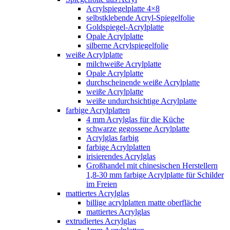
Acrylspiegelplatte 4×8
selbstklebende Acryl-Spiegelfolie
Goldspiegel-Acrylplatte
Opale Acrylplatte
silberne Acrylspiegelfolie
weiße Acrylplatte
milchweiße Acrylplatte
Opale Acrylplatte
durchscheinende weiße Acrylplatte
weiße Acrylplatte
weiße undurchsichtige Acrylplatte
farbige Acrylplatten
4 mm Acrylglas für die Küche
schwarze gegossene Acrylplatte
Acrylglas farbig
farbige Acrylplatten
irisierendes Acrylglas
Großhandel mit chinesischen Herstellern
1,8-30 mm farbige Acrylplatte für Schilder
im Freien
mattiertes Acrylglas
billige acrylplatten matte oberfläche
mattiertes Acrylglas
extrudiertes Acrylglas