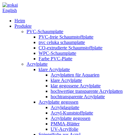
English
Heim
Produkte
PVC-Schaumplatte
PVC-freie Schaumstoffplatte
pvc celuka schaumplatte
CO-extrudierte Schaumstoffplatte
WPC-Schaumplatte
Farbe PVC-Platte
Acrylplatte
klare Acrylplatte
Acrylplatten für Aquarien
klare Acrylplatte
klar gegossene Acrylplatte
hochwertige transparente Acrylplatten
hochtransparente Acrylplatte
Acrylplatte gegossen
Acrylglasplatte
Acryl-Kunststoffplatte
Acrylplatte gegossen
PMMA-Blätter
UV-Acrylfolie
Spiegelfolie aus Acryl