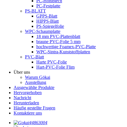
PC-Hohlblech
PC-Festplatte
PS-BLATT
GPPS-Blatt
HIPPS-Blatt
PS-Spiegelfolie
WPC-Schaumplatte
18 mm PVC-Plattenblatt
braune PVC-Folie 5 mm
hochwertige Foamex-PVC-Platte
WPC-Sintra-Kunststoffplatten
PVC-Blatt
Harte PVC-Folie
Hart-PVC-Folie Flim
Über uns
Warum Gökai
Ausstellung
Ausgewählte Produkte
Hervorgehoben
Nachricht
Herunterladen
Häufig gestellte Fragen
Kontaktiere uns