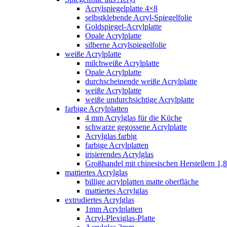
Acrylspiegelplatte 4×8
selbstklebende Acryl-Spiegelfolie
Goldspiegel-Acrylplatte
Opale Acrylplatte
silberne Acrylspiegelfolie
weiße Acrylplatte
milchweiße Acrylplatte
Opale Acrylplatte
durchscheinende weiße Acrylplatte
weiße Acrylplatte
weiße undurchsichtige Acrylplatte
farbige Acrylplatten
4 mm Acrylglas für die Küche
schwarze gegossene Acrylplatte
Acrylglas farbig
farbige Acrylplatten
irisierendes Acrylglas
Großhandel mit chinesischen Herstellern 1,8
mattiertes Acrylglas
billige acrylplatten matte oberfläche
mattiertes Acrylglas
extrudiertes Acrylglas
1mm Acrylplatten
Acryl-Plexiglas-Platte