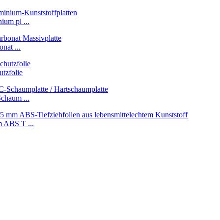
um pl ...
nat ...
tzfolie
chaum ...
 ABS T ...