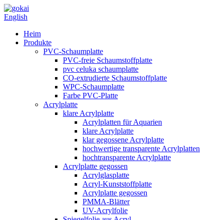
English
Heim
Produkte
PVC-Schaumplatte
PVC-freie Schaumstoffplatte
pvc celuka schaumplatte
CO-extrudierte Schaumstoffplatte
WPC-Schaumplatte
Farbe PVC-Platte
Acrylplatte
klare Acrylplatte
Acrylplatten für Aquarien
klare Acrylplatte
klar gegossene Acrylplatte
hochwertige transparente Acrylplatten
hochtransparente Acrylplatte
Acrylplatte gegossen
Acrylglasplatte
Acryl-Kunststoffplatte
Acrylplatte gegossen
PMMA-Blätter
UV-Acrylfolie
Spiegelfolie aus Acryl