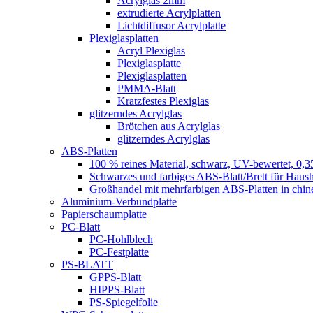
Acrylglas 2mm
extrudierte Acrylplatten
Lichtdiffusor Acrylplatte
Plexiglasplatten
Acryl Plexiglas
Plexiglasplatte
Plexiglasplatten
PMMA-Blatt
Kratzfestes Plexiglas
glitzerndes Acrylglas
Brötchen aus Acrylglas
glitzerndes Acrylglas
ABS-Platten
100 % reines Material, schwarz, UV-bewertet, 0,3
Schwarzes und farbiges ABS-Blatt/Brett für Haush
Großhandel mit mehrfarbigen ABS-Platten in chin
Aluminium-Verbundplatte
Papierschaumplatte
PC-Blatt
PC-Hohlblech
PC-Festplatte
PS-BLATT
GPPS-Blatt
HIPPS-Blatt
PS-Spiegelfolie