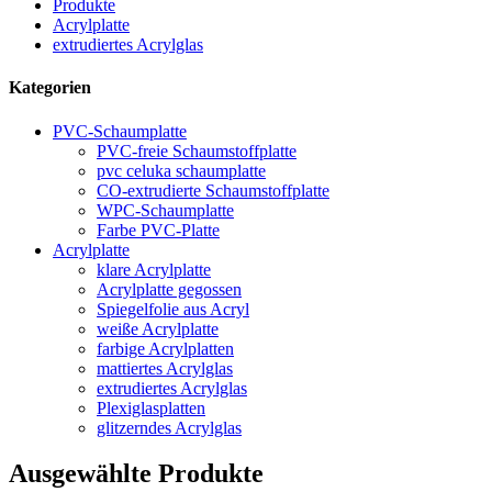
Produkte
Acrylplatte
extrudiertes Acrylglas
Kategorien
PVC-Schaumplatte
PVC-freie Schaumstoffplatte
pvc celuka schaumplatte
CO-extrudierte Schaumstoffplatte
WPC-Schaumplatte
Farbe PVC-Platte
Acrylplatte
klare Acrylplatte
Acrylplatte gegossen
Spiegelfolie aus Acryl
weiße Acrylplatte
farbige Acrylplatten
mattiertes Acrylglas
extrudiertes Acrylglas
Plexiglasplatten
glitzerndes Acrylglas
Ausgewählte Produkte