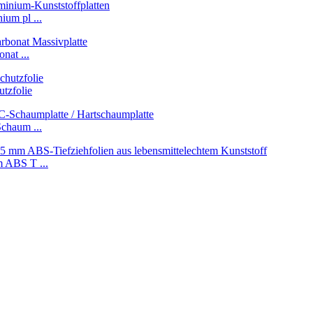
um pl ...
nat ...
tzfolie
chaum ...
 ABS T ...