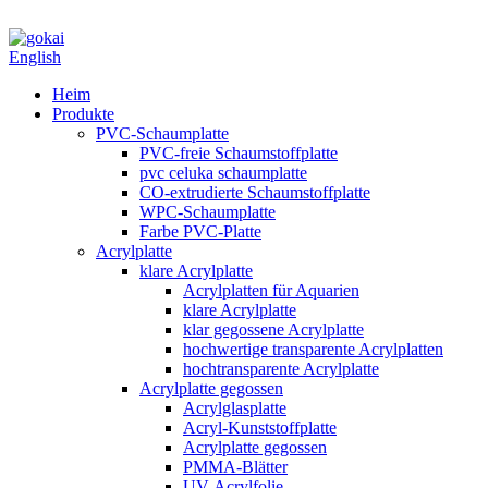
English
Heim
Produkte
PVC-Schaumplatte
PVC-freie Schaumstoffplatte
pvc celuka schaumplatte
CO-extrudierte Schaumstoffplatte
WPC-Schaumplatte
Farbe PVC-Platte
Acrylplatte
klare Acrylplatte
Acrylplatten für Aquarien
klare Acrylplatte
klar gegossene Acrylplatte
hochwertige transparente Acrylplatten
hochtransparente Acrylplatte
Acrylplatte gegossen
Acrylglasplatte
Acryl-Kunststoffplatte
Acrylplatte gegossen
PMMA-Blätter
UV-Acrylfolie