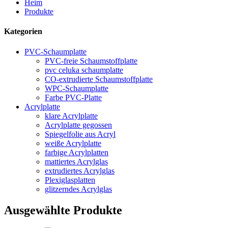
Heim
Produkte
Kategorien
PVC-Schaumplatte
PVC-freie Schaumstoffplatte
pvc celuka schaumplatte
CO-extrudierte Schaumstoffplatte
WPC-Schaumplatte
Farbe PVC-Platte
Acrylplatte
klare Acrylplatte
Acrylplatte gegossen
Spiegelfolie aus Acryl
weiße Acrylplatte
farbige Acrylplatten
mattiertes Acrylglas
extrudiertes Acrylglas
Plexiglasplatten
glitzerndes Acrylglas
Ausgewählte Produkte