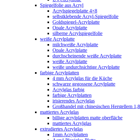
Spiegelfolie aus Acryl
Acrylspiegelplatte 4×8
selbstklebende Acryl-Spiegelfolie
Goldspiegel-Acrylplatte
Opale Acrylplatte
silberne Acrylspiegelfolie
weiße Acrylplatte
milchweiße Acrylplatte
Opale Acrylplatte
durchscheinende weiße Acrylplatte
weiße Acrylplatte
weiße undurchsichtige Acrylplatte
farbige Acrylplatten
4 mm Acrylglas für die Küche
schwarze gegossene Acrylplatte
Acrylglas farbig
farbige Acrylplatten
irisierendes Acrylglas
Großhandel mit chinesischen Herstellern 1,8
mattiertes Acrylglas
billige acrylplatten matte oberfläche
mattiertes Acrylglas
extrudiertes Acrylglas
1mm Acrylplatten