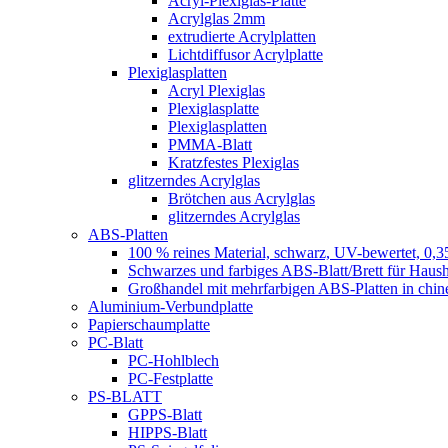
Acryl-Plexiglas-Platte
Acrylglas 2mm
extrudierte Acrylplatten
Lichtdiffusor Acrylplatte
Plexiglasplatten
Acryl Plexiglas
Plexiglasplatte
Plexiglasplatten
PMMA-Blatt
Kratzfestes Plexiglas
glitzerndes Acrylglas
Brötchen aus Acrylglas
glitzerndes Acrylglas
ABS-Platten
100 % reines Material, schwarz, UV-bewertet, 0,3
Schwarzes und farbiges ABS-Blatt/Brett für Haush
Großhandel mit mehrfarbigen ABS-Platten in chin
Aluminium-Verbundplatte
Papierschaumplatte
PC-Blatt
PC-Hohlblech
PC-Festplatte
PS-BLATT
GPPS-Blatt
HIPPS-Blatt