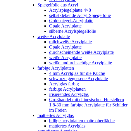
Spiegelfolie aus Acryl
Acrylspiegelplatte 4×8
selbstklebende Acryl-Spiegelfolie
Goldspiegel-Acrylplatte
Opale Acrylplatte
silberne Acrylspiegelfolie
weiße Acrylplatte
milchweiße Acrylplatte
Opale Acrylplatte
durchscheinende weiße Acrylplatte
weiße Acrylplatte
weiße undurchsichtige Acrylplatte
farbige Acrylplatten
4 mm Acrylglas für die Küche
schwarze gegossene Acrylplatte
Acrylglas farbig
farbige Acrylplatten
irisierendes Acrylglas
Großhandel mit chinesischen Herstellern
1,8-30 mm farbige Acrylplatte für Schilder
im Freien
mattiertes Acrylglas
billige acrylplatten matte oberfläche
mattiertes Acrylglas