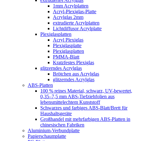
extrudiertes Acrylglas
1mm Acrylplatten
Acryl-Plexiglas-Platte
Acrylglas 2mm
extrudierte Acrylplatten
Lichtdiffusor Acrylplatte
Plexiglasplatten
Acryl Plexiglas
Plexiglasplatte
Plexiglasplatten
PMMA-Blatt
Kratzfestes Plexiglas
glitzerndes Acrylglas
Brötchen aus Acrylglas
glitzerndes Acrylglas
ABS-Platten
100 % reines Material, schwarz, UV-bewertet,
0,35–7,5 mm ABS-Tiefziehfolien aus
lebensmittelechtem Kunststoff
Schwarzes und farbiges ABS-Blatt/Brett für
Haushaltsgeräte
Großhandel mit mehrfarbigen ABS-Platten in
chinesischen Fabriken
Aluminium-Verbundplatte
Papierschaumplatte