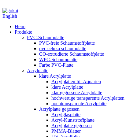
English
Heim
Produkte
PVC-Schaumplatte
PVC-freie Schaumstoffplatte
pvc celuka schaumplatte
CO-extrudierte Schaumstoffplatte
WPC-Schaumplatte
Farbe PVC-Platte
Acrylplatte
klare Acrylplatte
Acrylplatten für Aquarien
klare Acrylplatte
klar gegossene Acrylplatte
hochwertige transparente Acrylplatten
hochtransparente Acrylplatte
Acrylplatte gegossen
Acrylglasplatte
Acryl-Kunststoffplatte
Acrylplatte gegossen
PMMA-Blätter
UV-Acrylfolie