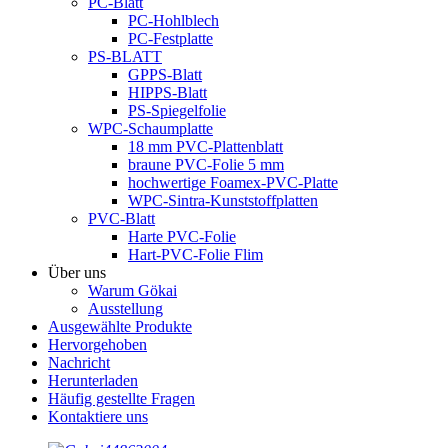
PC-Blatt
PC-Hohlblech
PC-Festplatte
PS-BLATT
GPPS-Blatt
HIPPS-Blatt
PS-Spiegelfolie
WPC-Schaumplatte
18 mm PVC-Plattenblatt
braune PVC-Folie 5 mm
hochwertige Foamex-PVC-Platte
WPC-Sintra-Kunststoffplatten
PVC-Blatt
Harte PVC-Folie
Hart-PVC-Folie Flim
Über uns
Warum Gökai
Ausstellung
Ausgewählte Produkte
Hervorgehoben
Nachricht
Herunterladen
Häufig gestellte Fragen
Kontaktiere uns