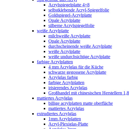
Acrylspiegelplatte 4×8
selbstklebende Acryl-Spiegelfolie
Goldspiegel-Acrylplatte
Opale Acrylplatte
silberne Acrylspiegelfolie
weiße Acrylplatte
milchweiße Acrylplatte
Opale Acrylplatte
durchscheinende weiße Acrylplatte
weiße Acrylplatte
weiße undurchsichtige Acrylplatte
farbige Acrylplatten
4 mm Acrylglas für die Küche
schwarze gegossene Acrylplatte
Acrylglas farbig
farbige Acrylplatten
irisierendes Acrylglas
Großhandel mit chinesischen Herstellern 1,8
mattiertes Acrylglas
billige acrylplatten matte oberfläche
mattiertes Acrylglas
extrudiertes Acrylglas
1mm Acrylplatten
Acryl-Plexiglas-Platte