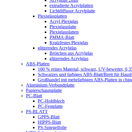
Acrylglas 2mm
extrudierte Acrylplatten
Lichtdiffusor Acrylplatte
Plexiglasplatten
Acryl Plexiglas
Plexiglasplatte
Plexiglasplatten
PMMA-Blatt
Kratzfestes Plexiglas
glitzerndes Acrylglas
Brötchen aus Acrylglas
glitzerndes Acrylglas
ABS-Platten
100 % reines Material, schwarz, UV-bewertet, 0,3
Schwarzes und farbiges ABS-Blatt/Brett für Haush
Großhandel mit mehrfarbigen ABS-Platten in chin
Aluminium-Verbundplatte
Papierschaumplatte
PC-Blatt
PC-Hohlblech
PC-Festplatte
PS-BLATT
GPPS-Blatt
HIPPS-Blatt
PS-Spiegelfolie