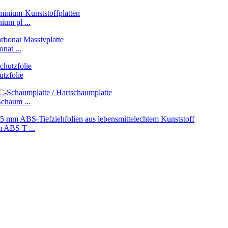
um pl ...
nat ...
tzfolie
chaum ...
 ABS T ...