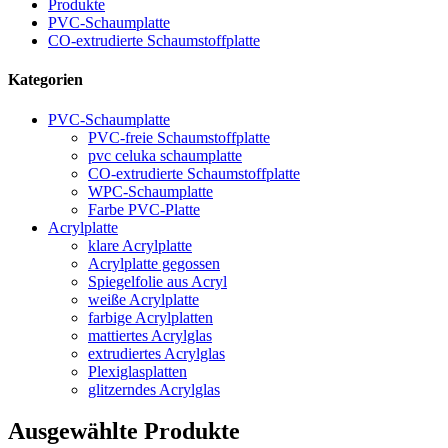
Produkte
PVC-Schaumplatte
CO-extrudierte Schaumstoffplatte
Kategorien
PVC-Schaumplatte
PVC-freie Schaumstoffplatte
pvc celuka schaumplatte
CO-extrudierte Schaumstoffplatte
WPC-Schaumplatte
Farbe PVC-Platte
Acrylplatte
klare Acrylplatte
Acrylplatte gegossen
Spiegelfolie aus Acryl
weiße Acrylplatte
farbige Acrylplatten
mattiertes Acrylglas
extrudiertes Acrylglas
Plexiglasplatten
glitzerndes Acrylglas
Ausgewählte Produkte