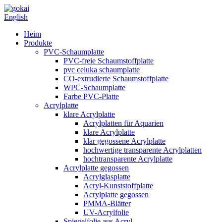
English
Heim
Produkte
PVC-Schaumplatte
PVC-freie Schaumstoffplatte
pvc celuka schaumplatte
CO-extrudierte Schaumstoffplatte
WPC-Schaumplatte
Farbe PVC-Platte
Acrylplatte
klare Acrylplatte
Acrylplatten für Aquarien
klare Acrylplatte
klar gegossene Acrylplatte
hochwertige transparente Acrylplatten
hochtransparente Acrylplatte
Acrylplatte gegossen
Acrylglasplatte
Acryl-Kunststoffplatte
Acrylplatte gegossen
PMMA-Blätter
UV-Acrylfolie
Spiegelfolie aus Acryl