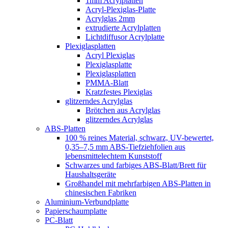
1mm Acrylplatten
Acryl-Plexiglas-Platte
Acrylglas 2mm
extrudierte Acrylplatten
Lichtdiffusor Acrylplatte
Plexiglasplatten
Acryl Plexiglas
Plexiglasplatte
Plexiglasplatten
PMMA-Blatt
Kratzfestes Plexiglas
glitzerndes Acrylglas
Brötchen aus Acrylglas
glitzerndes Acrylglas
ABS-Platten
100 % reines Material, schwarz, UV-bewertet,
0,35–7,5 mm ABS-Tiefziehfolien aus
lebensmittelechtem Kunststoff
Schwarzes und farbiges ABS-Blatt/Brett für
Haushaltsgeräte
Großhandel mit mehrfarbigen ABS-Platten in
chinesischen Fabriken
Aluminium-Verbundplatte
Papierschaumplatte
PC-Blatt