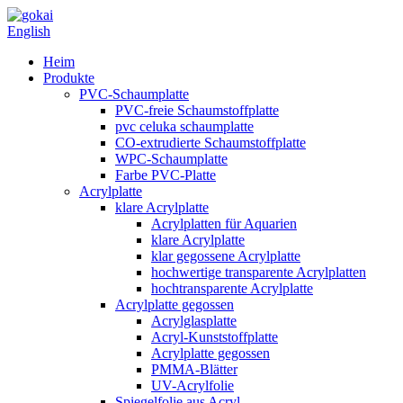
English
Heim
Produkte
PVC-Schaumplatte
PVC-freie Schaumstoffplatte
pvc celuka schaumplatte
CO-extrudierte Schaumstoffplatte
WPC-Schaumplatte
Farbe PVC-Platte
Acrylplatte
klare Acrylplatte
Acrylplatten für Aquarien
klare Acrylplatte
klar gegossene Acrylplatte
hochwertige transparente Acrylplatten
hochtransparente Acrylplatte
Acrylplatte gegossen
Acrylglasplatte
Acryl-Kunststoffplatte
Acrylplatte gegossen
PMMA-Blätter
UV-Acrylfolie
Spiegelfolie aus Acryl