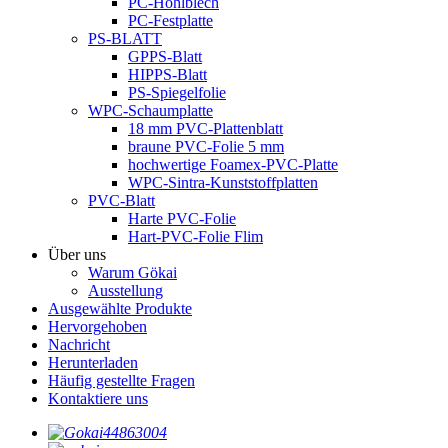
PC-Hohlblech
PC-Festplatte
PS-BLATT
GPPS-Blatt
HIPPS-Blatt
PS-Spiegelfolie
WPC-Schaumplatte
18 mm PVC-Plattenblatt
braune PVC-Folie 5 mm
hochwertige Foamex-PVC-Platte
WPC-Sintra-Kunststoffplatten
PVC-Blatt
Harte PVC-Folie
Hart-PVC-Folie Flim
Über uns
Warum Gökai
Ausstellung
Ausgewählte Produkte
Hervorgehoben
Nachricht
Herunterladen
Häufig gestellte Fragen
Kontaktiere uns