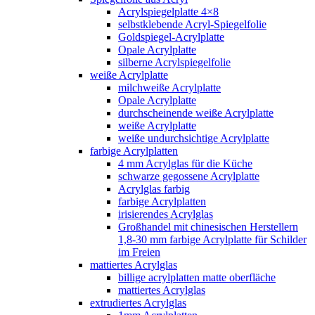
Acrylspiegelplatte 4×8
selbstklebende Acryl-Spiegelfolie
Goldspiegel-Acrylplatte
Opale Acrylplatte
silberne Acrylspiegelfolie
weiße Acrylplatte
milchweiße Acrylplatte
Opale Acrylplatte
durchscheinende weiße Acrylplatte
weiße Acrylplatte
weiße undurchsichtige Acrylplatte
farbige Acrylplatten
4 mm Acrylglas für die Küche
schwarze gegossene Acrylplatte
Acrylglas farbig
farbige Acrylplatten
irisierendes Acrylglas
Großhandel mit chinesischen Herstellern
1,8-30 mm farbige Acrylplatte für Schilder
im Freien
mattiertes Acrylglas
billige acrylplatten matte oberfläche
mattiertes Acrylglas
extrudiertes Acrylglas