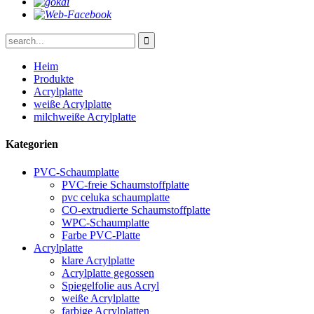
Heim
Produkte
Acrylplatte
weiße Acrylplatte
milchweiße Acrylplatte
Kategorien
PVC-Schaumplatte
PVC-freie Schaumstoffplatte
pvc celuka schaumplatte
CO-extrudierte Schaumstoffplatte
WPC-Schaumplatte
Farbe PVC-Platte
Acrylplatte
klare Acrylplatte
Acrylplatte gegossen
Spiegelfolie aus Acryl
weiße Acrylplatte
farbige Acrylplatten