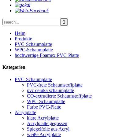
Heim
Produkte
PVC-Schaumplatte
WPC-Schaumplatte
hochwertige Foamex-PVC-Platte
Kategorien
PVC-Schaumplatte
PVC-freie Schaumstoffplatte
pvc celuka schaumplatte
CO-extrudierte Schaumstoffplatte
WPC-Schaumplatte
Farbe PVC-Platte
Acrylplatte
klare Acrylplatte
Acrylplatte gegossen
Spiegelfolie aus Acryl
weiße Acrylplatte