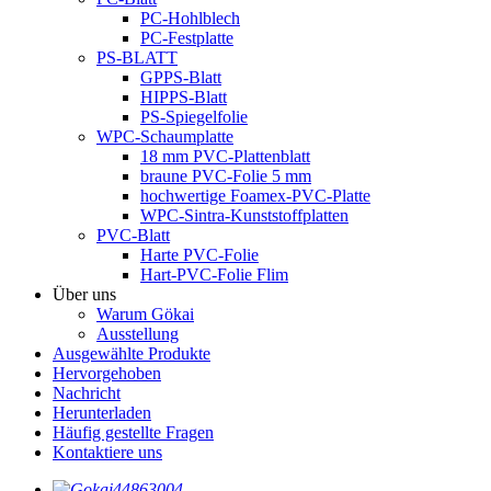
PC-Hohlblech
PC-Festplatte
PS-BLATT
GPPS-Blatt
HIPPS-Blatt
PS-Spiegelfolie
WPC-Schaumplatte
18 mm PVC-Plattenblatt
braune PVC-Folie 5 mm
hochwertige Foamex-PVC-Platte
WPC-Sintra-Kunststoffplatten
PVC-Blatt
Harte PVC-Folie
Hart-PVC-Folie Flim
Über uns
Warum Gökai
Ausstellung
Ausgewählte Produkte
Hervorgehoben
Nachricht
Herunterladen
Häufig gestellte Fragen
Kontaktiere uns