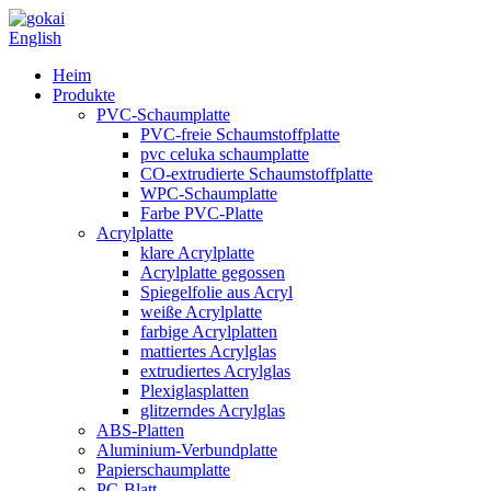
English
Heim
Produkte
PVC-Schaumplatte
PVC-freie Schaumstoffplatte
pvc celuka schaumplatte
CO-extrudierte Schaumstoffplatte
WPC-Schaumplatte
Farbe PVC-Platte
Acrylplatte
klare Acrylplatte
Acrylplatte gegossen
Spiegelfolie aus Acryl
weiße Acrylplatte
farbige Acrylplatten
mattiertes Acrylglas
extrudiertes Acrylglas
Plexiglasplatten
glitzerndes Acrylglas
ABS-Platten
Aluminium-Verbundplatte
Papierschaumplatte
PC-Blatt