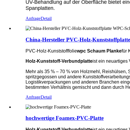
UV-Behandlung auf der Oberfläche bietet ei
Spanplatten.
Anfrage
Detail
China-Hersteller PVC-Holz-Kunststoffpla
PVC-Holz-Kunststofffolie
wpc
Schaum
Planke
für
Holz-Kunststoff-Verbundplatte
ist ein neuartige
Mehr als 35 % – 70 % von Holzmehl, Reishülsen, St
spritzgegossen und andere Kunststoffverarbeitungs
Logistikverpackungen und anderen Branchen eingese
bestimmten Verhältnis gemischt und dann durch He
Anfrage
Detail
hochwertige Foamex-PVC-Platte
Holz-Kunststoff-Verbundplatte
ist ein neuartige