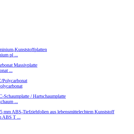
um pl ...
nat ...
olycarbonat
chaum ...
 ABS T ...