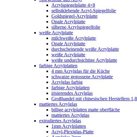
Acrylspiegelplatte 4×8
selbstklebende Acryl-Spiegelfolie
Goldspiegel-Acrylplatte
Opale Acrylplatte
silberne Acrylspiegelfolie
weiße Acrylplatte
milchweiße Acrylplatte
Opale Acrylplatte
durchscheinende weiße Acrylplatte
weiße Acrylplatte
weiße undurchsichtige Acrylplatte
farbige Acrylplatten
4 mm Acrylglas für die Küche
schwarze gegossene Acrylplatte
Acrylglas farbig
farbige Acrylplatten
irisierendes Acrylglas
Großhandel mit chinesischen Herstellern 1,8
mattiertes Acrylglas
billige acrylplatten matte oberfläche
mattiertes Acrylglas
extrudiertes Acrylglas
1mm Acrylplatten
Acryl-Plexiglas-Platte