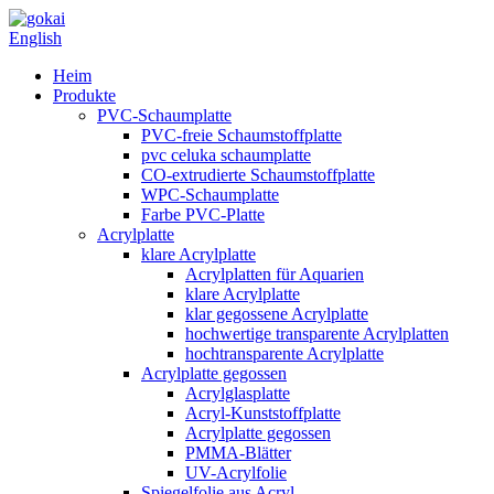
English
Heim
Produkte
PVC-Schaumplatte
PVC-freie Schaumstoffplatte
pvc celuka schaumplatte
CO-extrudierte Schaumstoffplatte
WPC-Schaumplatte
Farbe PVC-Platte
Acrylplatte
klare Acrylplatte
Acrylplatten für Aquarien
klare Acrylplatte
klar gegossene Acrylplatte
hochwertige transparente Acrylplatten
hochtransparente Acrylplatte
Acrylplatte gegossen
Acrylglasplatte
Acryl-Kunststoffplatte
Acrylplatte gegossen
PMMA-Blätter
UV-Acrylfolie
Spiegelfolie aus Acryl