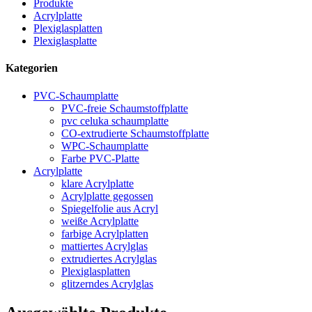
Produkte
Acrylplatte
Plexiglasplatten
Plexiglasplatte
Kategorien
PVC-Schaumplatte
PVC-freie Schaumstoffplatte
pvc celuka schaumplatte
CO-extrudierte Schaumstoffplatte
WPC-Schaumplatte
Farbe PVC-Platte
Acrylplatte
klare Acrylplatte
Acrylplatte gegossen
Spiegelfolie aus Acryl
weiße Acrylplatte
farbige Acrylplatten
mattiertes Acrylglas
extrudiertes Acrylglas
Plexiglasplatten
glitzerndes Acrylglas