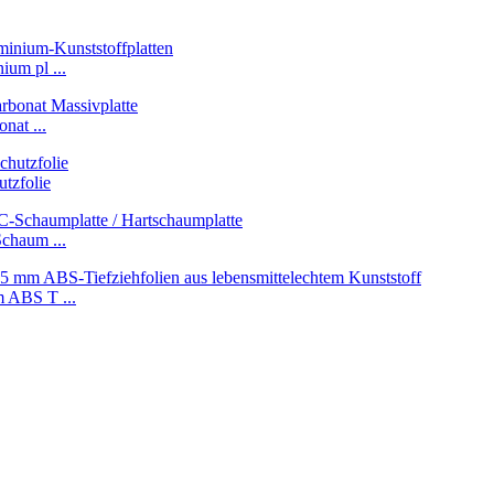
um pl ...
nat ...
tzfolie
chaum ...
 ABS T ...