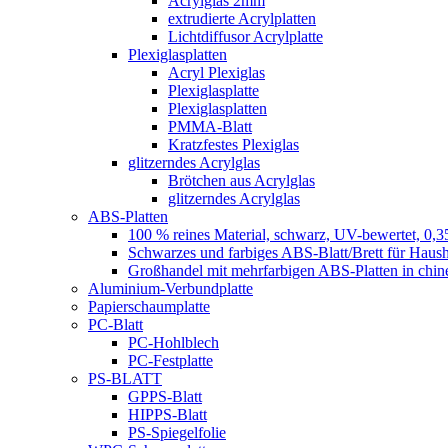
Acrylglas 2mm
extrudierte Acrylplatten
Lichtdiffusor Acrylplatte
Plexiglasplatten
Acryl Plexiglas
Plexiglasplatte
Plexiglasplatten
PMMA-Blatt
Kratzfestes Plexiglas
glitzerndes Acrylglas
Brötchen aus Acrylglas
glitzerndes Acrylglas
ABS-Platten
100 % reines Material, schwarz, UV-bewertet, 0,3
Schwarzes und farbiges ABS-Blatt/Brett für Haush
Großhandel mit mehrfarbigen ABS-Platten in chin
Aluminium-Verbundplatte
Papierschaumplatte
PC-Blatt
PC-Hohlblech
PC-Festplatte
PS-BLATT
GPPS-Blatt
HIPPS-Blatt
PS-Spiegelfolie